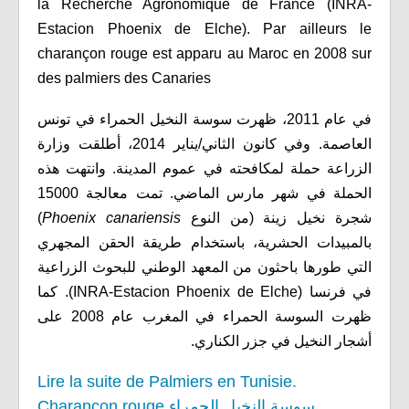
la Recherche Agronomique de France (INRA-
Estacion Phoenix de Elche). Par ailleurs le
charançon rouge est apparu au Maroc en 2008 sur
des palmiers des Canaries
في عام 2011، ظهرت سوسة النخيل الحمراء في تونس
العاصمة. وفي كانون الثاني/يناير 2014، أطلقت وزارة
الزراعة حملة لمكافحته في عموم المدينة. وانتهت هذه
الحملة في شهر مارس الماضي. تمت معالجة 15000
)
Phoenix canariensis
شجرة نخيل زينة (من النوع
بالمبيدات الحشرية، باستخدام طريقة الحقن المجهري
التي طورها باحثون من المعهد الوطني للبحوث الزراعية
في فرنسا (INRA-Estacion Phoenix de Elche). كما
ظهرت السوسة الحمراء في المغرب عام 2008 على
أشجار النخيل في جزر الكناري.
Lire la suite de Palmiers en Tunisie.
Charançon rouge سوسة النخيل الحمراء