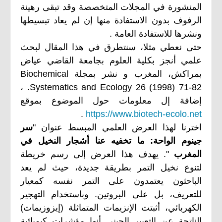
المنشورة في المجلات المتخصصة وقد تبقى رهينة
الرفوف بدون الاستفادة منها إن لم يعاد تبسيطها
ونشرها للاستفادة العامة .
حتى نعطي مثلا، سنتطرق في هذا المقال لبحث
علمي أنجز بكلية العلوم بجامعة القاضي عياض
بمراكش، المغرب و نشر بمجلة Biochemical
Systematics and Ecology 26 (1998) 71-82. ،
إضافة إل معلومات حول الموضوع بموقع
.
https://www.biotech-ecolo.net
اخترنا لهذا العرض العلمي المبسط عنوان "
سر
جينوم الواحة: ما تخفيه عنا أشجار النخيل في
المغرب
". يهدف هذا العرض إلى رسم خريطة
لتنوع نخيل التمر بطريقة جديدة، حيث لم يعد
الباحثون يعتمدون على التمر نفسه كمعيار
للتعريف، بل على البروتين. وباستخدام التهجير
الكهربائي، أثبتت الإنزيمات المتماثلة (إيزوزيمات)
الناتجة عن التعبير الجيني أنها مؤشرات كيميائية