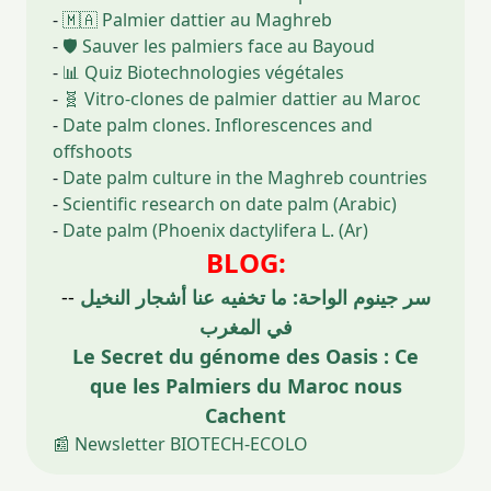
-
🇲🇦 Palmier dattier au Maghreb
-
🛡️ Sauver les palmiers face au Bayoud
-
📊 Quiz Biotechnologies végétales
-
🧬 Vitro-clones de palmier dattier au Maroc
-
Date palm clones. Inflorescences and
offshoots
-
Date palm culture in the Maghreb countries
-
Scientific research on date palm (Arabic)
-
Date palm (Phoenix dactylifera L. (Ar)
BLOG:
--
سر جينوم الواحة: ما تخفيه عنا أشجار النخيل
في المغرب
Le Secret du génome des Oasis : Ce
que les Palmiers du Maroc nous
Cachent
📰 Newsletter BIOTECH-ECOLO