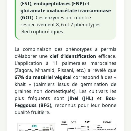
(EST)
,
endopeptidases (ENP)
et
glutamate oxaloacétate transaminase
(GOT)
. Ces enzymes ont montré
respectivement 8, 6 et 7 phénotypes
électrophorétiques.
La combinaison des phénotypes a permis
d’élaborer une
clef d’identification
efficace.
L'application à 11 palmeraies marocaines
(Zagora, M’hamid, Rissani, etc.) a révélé que
67% du matériel végétal
correspond à des «
khalt » (palmiers issus de germination de
graines non domestiqués). Les cultivars les
plus fréquents sont
Jihel (JHL)
et
Bou-
Feggouss (BFG)
, reconnus pour leur bonne
qualité fruitière.