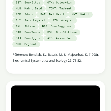
BIT: Bou-Ittob
OTK: Outoukdim
MLB: Mah L'Beid
TDMT: Tadmemt
ADM: Admou
BAZ: Bel Hazit
MKT: Mekht
SLY: Sair Layalet
AZO: Azigzao
IKL: Iklane
BFG: Bou-Feggouss
BTD: Bou-Temda
BSL: Bou-Slikhene
BIJ: Bou-Ijjou
AIB: Aissa Ioub
MJH: Mejhoul
Référence: Bendiab, K., Baaziz, M. & Majourhat, K. (1998).
Biochemical Systematics and Ecology 26, 71-82.