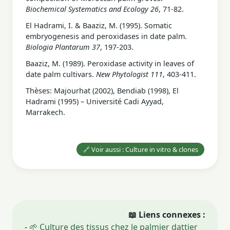
Biochemical Systematics and Ecology 26
, 71-82.
El Hadrami, I. & Baaziz, M. (1995). Somatic
embryogenesis and peroxidases in date palm.
Biologia Plantarum 37
, 197-203.
Baaziz, M. (1989). Peroxidase activity in leaves of
date palm cultivars.
New Phytologist 111
, 403-411.
Thèses: Majourhat (2002), Bendiab (1998), El
Hadrami (1995) – Université Cadi Ayyad,
Marrakech.
🔗 Voir aussi : Culture in vitro & clones
📖 Liens connexes :
-
🌱 Culture des tissus chez le palmier dattier