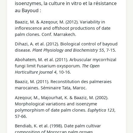
isoenzymes, la culture in vitro et la résistance
au Bayoud :
Baaziz, M. & Azeqour, M. (2012). Variability in
inflorescence and offshoot productions of date
palm clones. Conf. Marrakech.
Dihazi, A. et al. (2012). Biological control of bayoud
disease.
Plant Physiology and Biochemistry 55
, 7-15.
Abohatem, M. et al. (2011). Arbuscular mycorrhizal
fungi limit Fusarium oxysporum.
The Open
Horticulture Journal 4
, 10-16.
Baaziz, M. (2011). Reconstitution des palmeraies
marocaines. Séminaire Tata, Maroc.
Azeqour, M., Majourhat, K. & Baaziz, M. (2002).
Morphological variations and isoenzyme
polymorphism of date palm clones.
Euphytica 123
,
57-66.
Bendiab, K. et al. (1998). Date palm cultivar
composition of Moroccan palm groves.