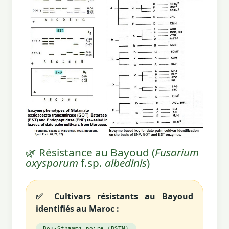
🌿 Résistance au Bayoud (
Fusarium
oxysporum
f.sp.
albedinis
)
✅ Cultivars résistants au Bayoud
identifiés au Maroc :
Bou-Sthammi noire (BSTN)