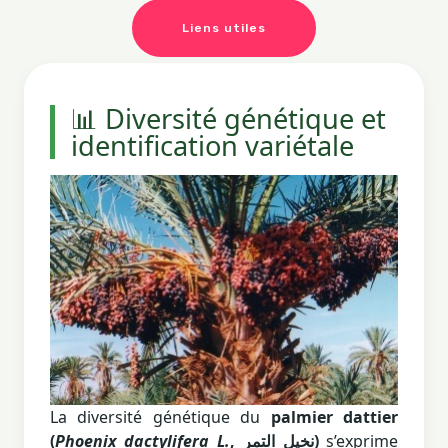
Liens utiles
📊 Diversité génétique et
identification variétale
La diversité génétique du
palmier dattier
(
Phoenix dactylifera L.
, نخيل التمر)
s’exprime