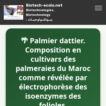
Biotech-ecolo.net
Biotechnologies,
Biotechnology
، بيــوتكنـولوجيــات
🌴 Palmier dattier.
Composition en
cultivars des
palmeraies du Maroc
comme révélée par
électrophorèse des
isoenzymes des
folioles.