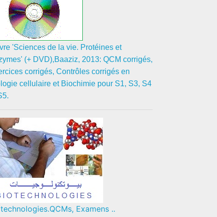
ivre 'Sciences de la vie. Protéines et
zymes' (+ DVD),Baaziz, 2013: QCM corrigés,
rcices corrigés, Contrôles corrigés en
logie cellulaire et Biochimie pour S1, S3, S4
S5.
otechnologies.QCMs, Examens ..