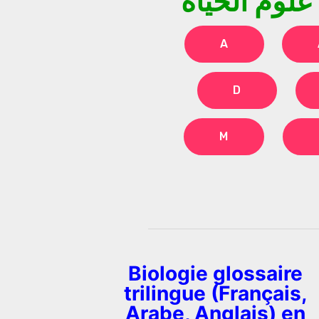
علوم الحياة
A
D
M
Biologie glossaire
trilingue (Français,
Arabe, Anglais) en