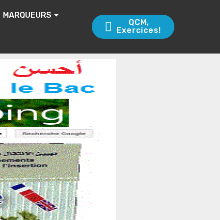
MARQUEURS
QCM,
Exercices!