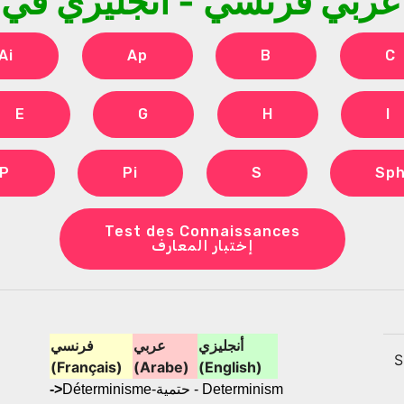
 عربي فرنسي - أنجليزي في 
Ai
Ap
B
C
E
G
H
I
P
Pi
S
Sp
Test des Connaissances
إختبار المعارف
أنجليزي
عربي
فرنسي
S
(Français)
(Arabe)
(English)
->
Déterminisme-حتمية - Determinism