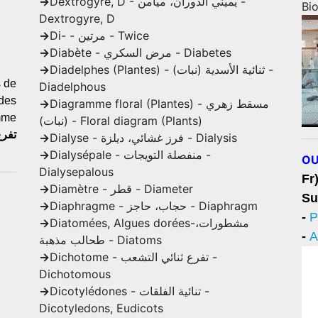
->
Dextrogyre, D - يميني الدوران، ميامن -
Bi
Dextrogyre, D
->
Di- - مرتين - Twice
->
Diabète - مرض السكري - Diabetes
->
Diadelphes (Plantes) - ثنائية الأسدية (نبات) -
s de
Diadelphous
 des
->
Diagramme floral (Plantes) - مسقط زهري
mme
(نبات) - Floral diagram (Plants)
تفرع
->
Dialyse - فرز غشائي، ديلزة - Dialysis
->
Dialysépale - منفصلة التويجات -
OU
Dialysepalous
Fr
->
Diamètre - قطر - Diameter
Su
->
Diaphragme - حجاب، حاجز - Diaphragm
-
P
->
Diatomées, Algues dorées-مشطورات،
-
A
طحالب مذهبة - Diatoms
->
Dichotome - تفرع ثنائي التشعب -
Dichotomous
->
Dicotylédones - تنائية الفلقات -
Dicotyledons, Eudicots